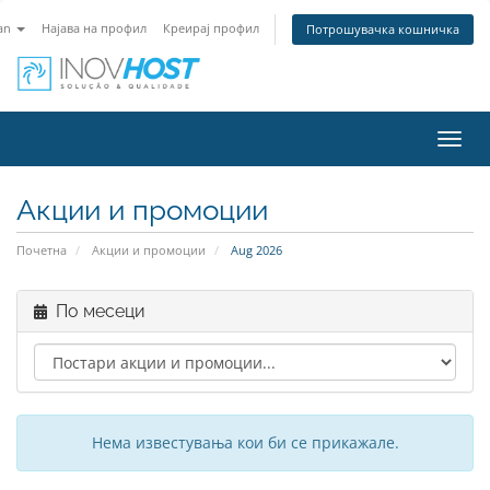
an
Најава на профил
Креирај профил
Потрошувачка кошничка
Toggl
navig
Акции и промоции
Почетна
Акции и промоции
Aug 2026
По месеци
Нема известувања кои би се прикажале.