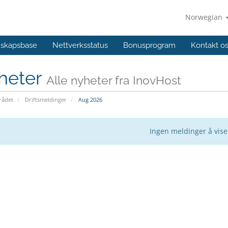
Norwegian
skapsbase
Nettverksstatus
Bonusprogram
Kontakt o
heter
Alle nyheter fra InovHost
ådet
Driftsmeldinger
Aug 2026
Ingen meldinger å vise