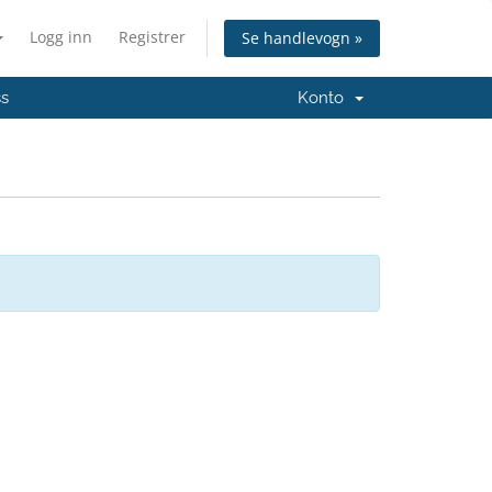
Logg inn
Registrer
Se handlevogn »
ss
Konto