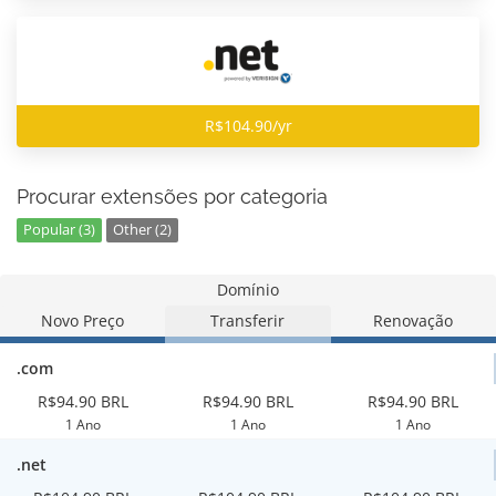
R$104.90/yr
Procurar extensões por categoria
Popular (3)
Other (2)
Domínio
Novo Preço
Transferir
Renovação
.com
R$94.90 BRL
R$94.90 BRL
R$94.90 BRL
1 Ano
1 Ano
1 Ano
.net