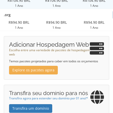
R$104.90 BRL
R$104.90 BRL
R$104.90 BRL
1 Ano
1 Ano
1 Ano
.org
R$94.90 BRL
R$94.90 BRL
R$94.90 BRL
1 Ano
1 Ano
1 Ano
Adicionar Hospedagem Web
Escolha entre uma variedade de pacotes de hospedagem
web
Temos pacotes projetados para caber em todos os orçamentos
Explore os pacotes agora
Transfira seu domínio para nós
Transfira agora para estender seu domínio por 01 ano!*
Transfira um domínio