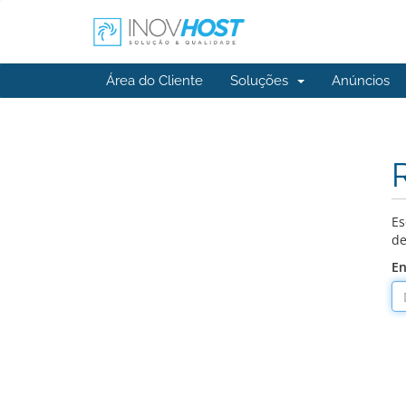
Área do Cliente
Soluções
Anúncios
Es
de
En