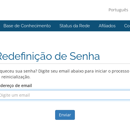
Português
Base de Conhecimento
Status da Rede
Afiliados
Co
Redefinição de Senha
queceu sua senha? Digite seu email abaixo para iniciar o processo
 reinicialização.
dereço de email
Enviar