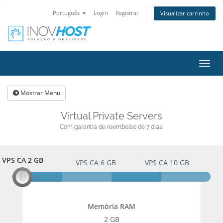
Português
Login
Registrar
Visualizar carrinho
Alter
nave
Mostrar Menu
Virtual Private Servers
Com garantia de reembolso de 7 dias!
VPS CA 2 GB
VPS CA 2 GB
VPS CA 6 GB
VPS CA 10 GB
Memória RAM
2 GB