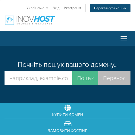
Українська
Вхід
Реєстрація
Переглянути кошик
Toggl
navig
Почніть пошук вашого домену...
КУПИТИ ДОМЕН
ЗАМОВИТИ ХОСТІНГ