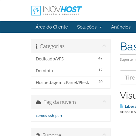
Área do Cliente
Soluções
Anúncios
Ba
Categorias
47
Dedicado/VPS
Suporte
12
Domínio
20
Hospedagem cPanel/Plesk
Vis
Tag da nuvem
Libera
Acesse o s
centos
ssh
port
Suporte