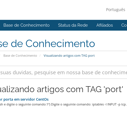
Português
Base de Conhecimento
Status da Rede
Afiliados
Co
se de Conhecimento
Base de Conhecimento
Visualizando artigos com TAG port
ualizando artigos com TAG 'port'
r porta em servidor CentOs
sh e digite o seguinte comando:1º) Digite o seguinte comando: iptables -I INPUT -p tcp..