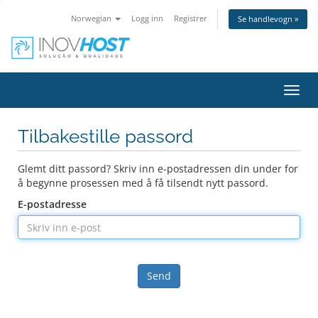
Norwegian
Logg inn
Registrer
Se handlevogn »
Bytt
navig
Tilbakestille passord
Glemt ditt passord? Skriv inn e-postadressen din under for
å begynne prosessen med å få tilsendt nytt passord.
E-postadresse
Send