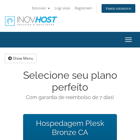
Estonian
Logi sisse
Registreeri
Vaata ostukorvi
Toggl
navig
Show Menu
Selecione seu plano
perfeito
Com garantia de reembolso de 7 dias!
Hospedagem Plesk
Bronze CA