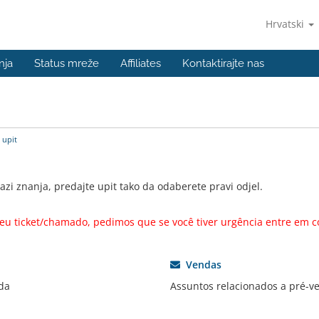
Hrvatski
nja
Status mreže
Affiliates
Kontaktirajte nas
 upit
zi znanja, predajte upit tako da odaberete pravi odjel.
u ticket/chamado, pedimos que se você tiver urgência entre em c
Vendas
da
Assuntos relacionados a pré-v