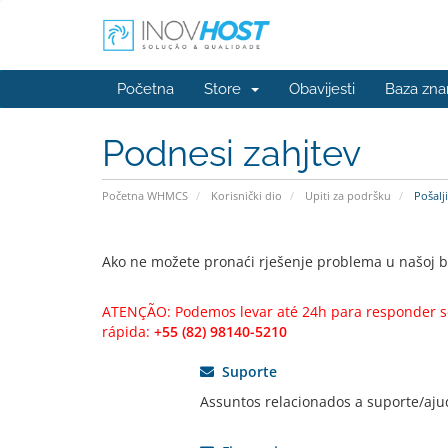
Početna
Store
Obavijesti
Baza zna
Podnesi zahjtev
Početna WHMCS
Korisnički dio
Upiti za podršku
Pošalji
Ako ne možete pronaći rješenje problema u našoj ba
ATENÇÃO: Podemos levar até 24h para responder se
rápida:
+55 (82) 98140-5210
Suporte
Assuntos relacionados a suporte/aju