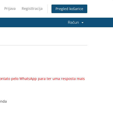
Prijava
Registtracija
Pregled košarice
Račun
ontato pelo WhatsApp para ter uma resposta mais
enda