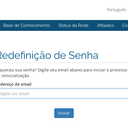
Português
Base de Conhecimento
Status da Rede
Afiliados
Co
Redefinição de Senha
queceu sua senha? Digite seu email abaixo para iniciar o processo
 reinicialização.
dereço de email
Enviar