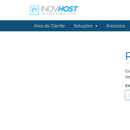
Área do Cliente
Soluções
Anúncios
Es
de
En