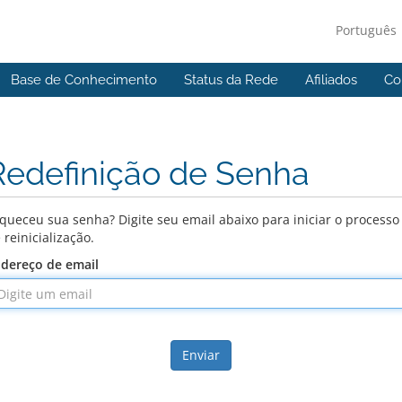
Português
Base de Conhecimento
Status da Rede
Afiliados
Co
Redefinição de Senha
queceu sua senha? Digite seu email abaixo para iniciar o processo
 reinicialização.
dereço de email
Enviar